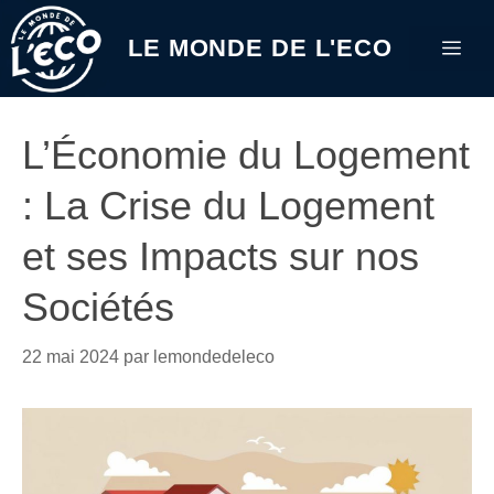
Aller
au
LE MONDE DE L'ECO
Me
contenu
L’Économie du Logement
: La Crise du Logement
et ses Impacts sur nos
Sociétés
22 mai 2024
par
lemondedeleco