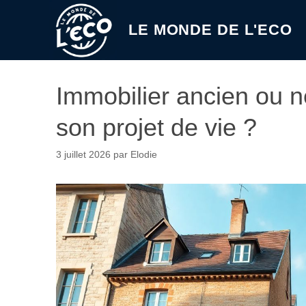
Aller
au
LE MONDE DE L'ECO
contenu
Immobilier ancien ou n
son projet de vie ?
3 juillet 2026
par
Elodie