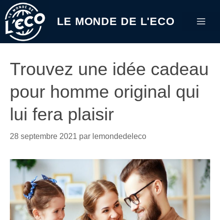
Aller
au
LE MONDE DE L'ECO
Me
contenu
Trouvez une idée cadeau
pour homme original qui
lui fera plaisir
28 septembre 2021
par
lemondedeleco